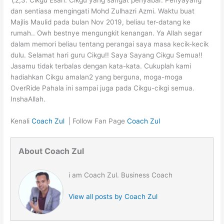
1,2,3. Cikgu Esah. Cikgu yang sangat penyabar. Penyayang
dan sentiasa mengingati Mohd Zulhazri Azmi. Waktu buat
Majlis Maulid pada bulan Nov 2019, beliau ter-datang ke
rumah.. Owh bestnye mengungkit kenangan. Ya Allah segar
dalam memori beliau tentang perangai saya masa kecik-kecik
dulu. Selamat hari guru Cikgu!! Saya Sayang Cikgu Semua!!
Jasamu tidak terbalas dengan kata-kata. Cukuplah kami
hadiahkan Cikgu amalan2 yang berguna, moga-moga
OverRide Pahala ini sampai juga pada Cikgu-cikgi semua.
InshaAllah.
Kenali
Coach Zul
| Follow Fan Page
Coach Zul
About Coach Zul
i am Coach Zul. Business Coach
View all posts by Coach Zul