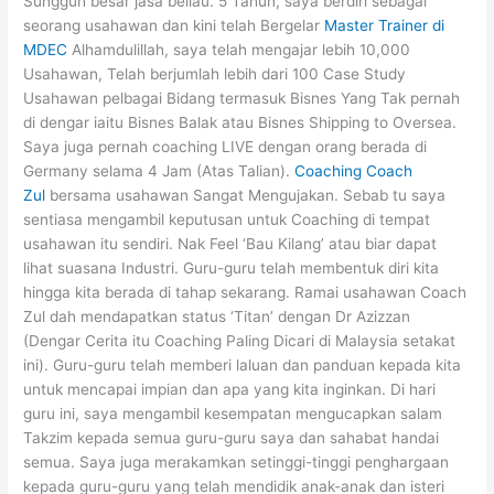
Sungguh besar jasa beliau. 5 Tahun, saya berdiri sebagai
seorang usahawan dan kini telah Bergelar
Master Trainer di
MDEC
Alhamdulillah, saya telah mengajar lebih 10,000
Usahawan, Telah berjumlah lebih dari 100 Case Study
Usahawan pelbagai Bidang termasuk Bisnes Yang Tak pernah
di dengar iaitu Bisnes Balak atau Bisnes Shipping to Oversea.
Saya juga pernah coaching LIVE dengan orang berada di
Germany selama 4 Jam (Atas Talian).
Coaching Coach
Zul
bersama usahawan Sangat Mengujakan. Sebab tu saya
sentiasa mengambil keputusan untuk Coaching di tempat
usahawan itu sendiri. Nak Feel ‘Bau Kilang’ atau biar dapat
lihat suasana Industri.
Guru-guru telah membentuk diri kita
hingga kita berada di tahap sekarang. Ramai usahawan Coach
Zul dah mendapatkan status ‘Titan’ dengan Dr Azizzan
(Dengar Cerita itu Coaching Paling Dicari di Malaysia setakat
ini). Guru-guru telah memberi laluan dan panduan kepada kita
untuk mencapai impian dan apa yang kita inginkan. Di hari
guru ini, saya mengambil kesempatan mengucapkan salam
Takzim kepada semua guru-guru saya dan sahabat handai
semua. Saya juga merakamkan setinggi-tinggi penghargaan
kepada guru-guru yang telah mendidik anak-anak dan isteri