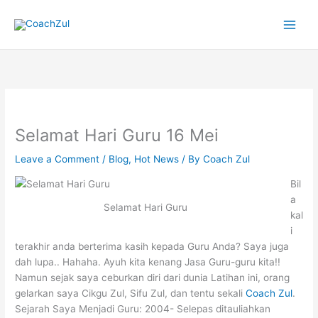
Skip
to
content
Selamat Hari Guru 16 Mei
Leave a Comment
/
Blog
,
Hot News
/ By
Coach Zul
Bil
a
Selamat Hari Guru
kal
i
terakhir anda berterima kasih kepada Guru Anda? Saya juga
dah lupa.. Hahaha. Ayuh kita kenang Jasa Guru-guru kita!!
Namun sejak saya ceburkan diri dari dunia Latihan ini, orang
gelarkan saya Cikgu Zul, Sifu Zul, dan tentu sekali
Coach Zul
.
Sejarah Saya Menjadi Guru: 2004- Selepas ditauliahkan