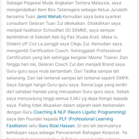
Sebagai Pegawai Muda Angkatan Tentera Malaysia, saya
mengandalikan Kem Biro Tatanegara sebagai Ketua Jurulatih
bersama Tuan
Jamil Wahab
Kemudian saya buka syarikat
consultant Gelaran Tuan Zul dikekalkan. Ditakdirkan saya
menjadi fasilitator SchoolNet (Di SKMM), saya sempat
berkhidmat di Sekolah Keb Sg Pas (Kuala Krai). Masa tu
Stident off Coz La panggil saya Cikgu Zul. Kemudian saya
mengambil Certification Coach. Sehinggalah Professional
Certification yang lain sehingga bergelar Master Trainer. Dan
hingga hari nie, Gelaran Coach Zul dan menjadi Brand saya.
Guru-guru saya mula bertambah. Dari Tadika sampai lah
sekarang. Dari tak terkenal sampai lah terkenal seperti DMFK.
Saya Sangat hargai Guru-guru saya. Ramai juga yang terdiri
dari sahabat-handai yang merupakan Guru-guru saya. Sebab
saya menyanjung tinggi semua ILMU yg depa Kongsi kepada
saya. Paling tidak dilupakan dalam sejarah ialah berkenalan
dengan Guru
Coaching & NLP (Neuro Liguitic Programming)
saya dan Founder kepada
PLF (Professional Learning
Fasilitator)
iaitu
Guru Rizal Hassan
. Di sini lah bermulanya
kehidupan saya sebagai Penceramah Bahagian Korporat. Ya.