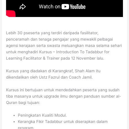
Lebih 30 pseserta yang terdiri daripada fasilitator,
penceramah dan tenaga pengajar yang mewakili pelbagai
agensi kerajaan serta swasta meluangkan masa selama sehari
untuk menghadiri Kursus – Introduction To Tadabbur for
Learning Facilitator & Trainer pada 12 November lalu.
Kursus yang diadakan di Karangkraf, Shah Alam itu
dikendalikan oleh Ustz Fazrul dan Coach Jamil.
Kursus ini bertujuan untuk mendedahkan peserta yang sudah
tiba masanya untuk upgrade ilmu dengan panduan sumber al-
Quran bagi tujuan:
Peningkatan Kualiti Modul.
Kerangka Fikir Tadabbur untuk diserapkan dalam
program.