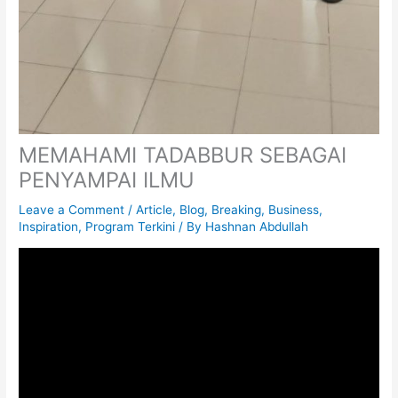
MEMAHAMI TADABBUR SEBAGAI
PENYAMPAI ILMU
Leave a Comment
/
Article
,
Blog
,
Breaking
,
Business
,
Inspiration
,
Program Terkini
/ By
Hashnan Abdullah