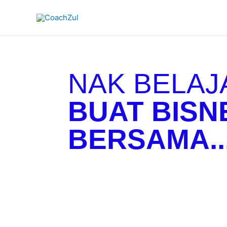
Skip
to
content
NAK BELAJ
BUAT BISN
BERSAMA....