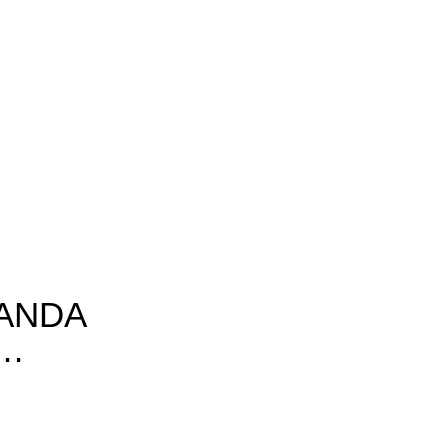
ANDA
G…